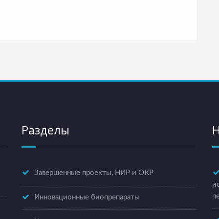
Разделы
Н
Завершенные проекты, НИР и ОКР
и
п
Инновационные биопрепараты