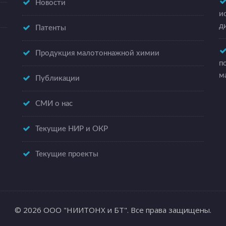
Новости
и
д
Патенты
Продукция малотоннажной химии
п
м
Публикации
СМИ о нас
Текущие НИР и ОКР
Текущие проекты
© 2026 ООО "НИИТОНХ и БТ". Все права защищены.