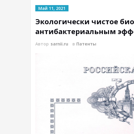
Май 11, 2021
Экологически чистое би
антибактериальным эфф
Автор
sarnii.ru
в
Патенты