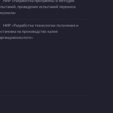
НИР «Разработка программы и методик
спытаний, проведение испытаний перекиси
икумила»
НИР «Разработка технологии получения и
остановка на производство калия
арганцовокислого»