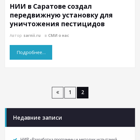
НИИ в Саратове создал
передвижную установку для
уничтожения пестицидов
Автор
sarnii.ru
в
СМИ о нас
Подробнее…
1
2
Недавние записи
НИР «Разработка программы и методик испытаний,