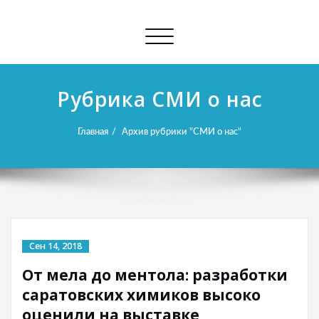
Показать/
Скрыть
навигацию
Рубрика СМИ о нас
Главная
Архив рубрики "СМИ о нас"
Сен 14, 2018
От мела до ментола: разработки
саратовских химиков высоко
оценили на выставке