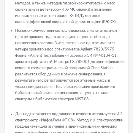
методов, а также методов газовой хроматографии с масс-
селективным детектором (ГХ/МС-анализ) и пламенно-
ионизационным детектором (ГХ-ПИД), методов
высокоэффективной жидкостной хроматографии (ВЭЖХ).
Помимо количественных исследований, в испытательном
центре проводят идентификацию веществ в образцах
неизвестного состава. В испытательном центре имеются
четыре хромато-масс-спектрометра Agilent 7820/5975
фирмы «Agilent Technologies» (Госреестр СИ № 40134-11,
хроматограф газовый Маэстро ГХ 7820). Для идентификации
веществ хроматографической программой ChemStation
реализуется сбор данных в режиме сканирования, в
результате чего регистрируются все атомные массы в
указанном диапазоне. После сканирования производится
библиотечный поиск наименования вещества по масс-
спектрам в библиотеке спектров NIST.08.
Для подтверждения подлинности веществ используется ИК-
спектрометр «ИнфраЛюм ФТ-08». Метод ИК-спектроскопии
предназначен для изучения и идентификации химических
веществ или функциональных групп в твёрдой и жидкой