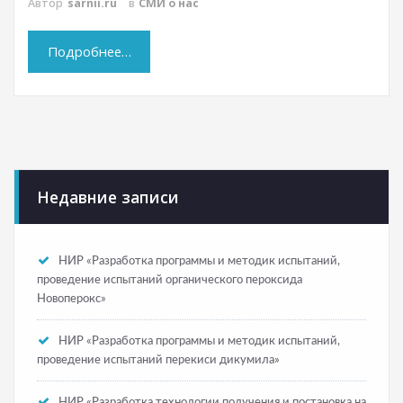
Автор
sarnii.ru
в
СМИ о нас
Подробнее…
Недавние записи
НИР «Разработка программы и методик испытаний,
проведение испытаний органического пероксида
Новоперокс»
НИР «Разработка программы и методик испытаний,
проведение испытаний перекиси дикумила»
НИР «Разработка технологии получения и постановка на