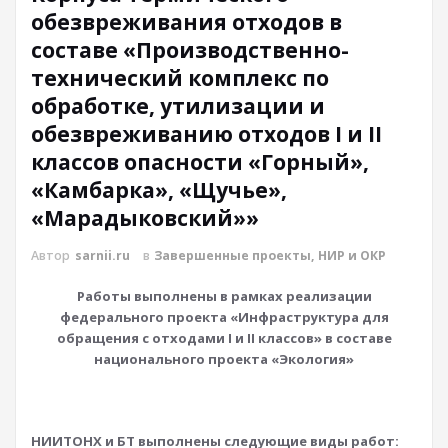
обезвреживания отходов в
составе «Производственно-
технический комплекс по
обработке, утилизации и
обезвреживанию отходов I и II
классов опасности «Горный»,
«Камбарка», «Щучье»,
«Марадыковский»»
Автор
sarnii.ru
в
Завершенные проекты, НИР и ОКР
Работы
выполнены в
рамках
реализации
федерального проекта «Инфраструктура для
обращения с отходами I и
II
классов» в составе
национального проекта «Экология
»
НИИТОНХ и БТ
выполнены следующие виды работ: